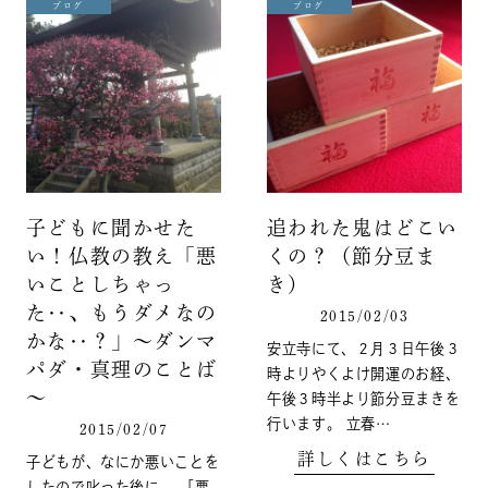
ブログ
ブログ
子どもに聞かせた
追われた鬼はどこい
い！仏教の教え「悪
くの？（節分豆ま
いことしちゃっ
き）
た‥、もうダメなの
2015/02/03
かな‥？」～ダンマ
安立寺にて、２月３日午後３
パダ・真理のことば
時よりやくよけ開運のお経、
～
午後３時半より節分豆まきを
行います。 立春…
2015/02/07
詳しくはこちら
子どもが、なにか悪いことを
したので叱った後に、 「悪