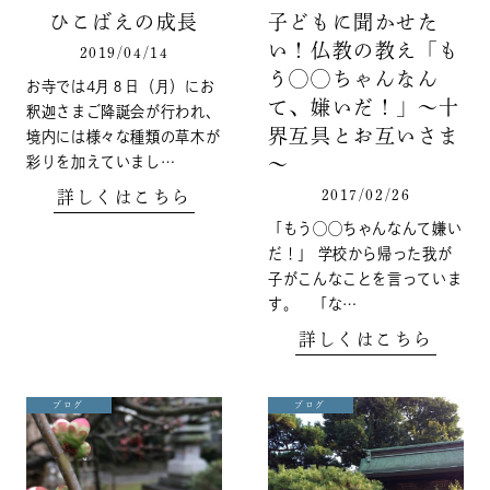
ひこばえの成長
子どもに聞かせた
い！仏教の教え「も
2019/04/14
う◯◯ちゃんなん
お寺では4月８日（月）にお
て、嫌いだ！」～十
釈迦さまご降誕会が行われ、
界互具とお互いさま
境内には様々な種類の草木が
彩りを加えていまし…
～
2017/02/26
詳しくはこちら
「もう◯◯ちゃんなんて嫌い
だ！」 学校から帰った我が
子がこんなことを言っていま
す。 「な…
詳しくはこちら
ブログ
ブログ