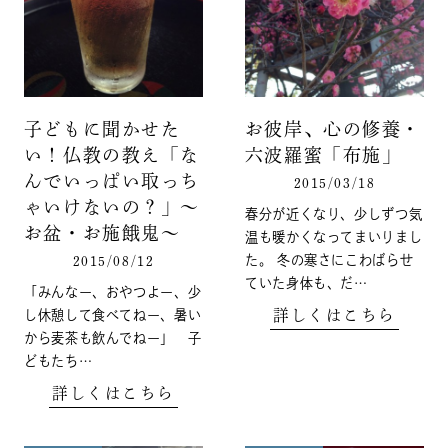
子どもに聞かせた
お彼岸、心の修養・
い！仏教の教え「な
六波羅蜜「布施」
んでいっぱい取っち
2015/03/18
ゃいけないの？」～
春分が近くなり、少しずつ気
お盆・お施餓鬼～
温も暖かくなってまいりまし
た。 冬の寒さにこわばらせ
2015/08/12
ていた身体も、だ…
「みんなー、おやつよー、少
詳しくはこちら
し休憩して食べてねー、暑い
から麦茶も飲んでねー」 子
どもたち…
詳しくはこちら