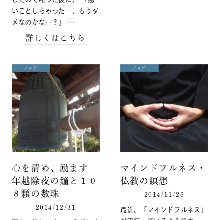
いことしちゃった‥、もうダ
メなのかな‥？」 …
詳しくはこちら
ブログ
ブログ
心を清め、励ます
マインドフルネス・
年越除夜の鐘と１０
仏教の瞑想
８顆の数珠
2014/11/26
2014/12/31
最近、「マインドフルネス」