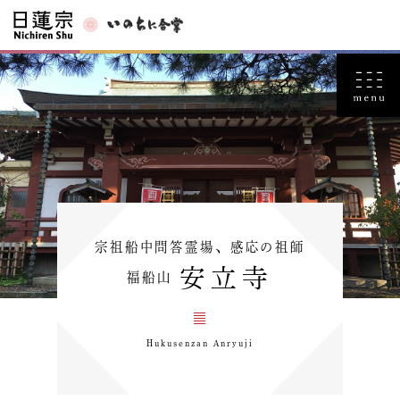
宗祖船中問答霊場、感応の祖師
安立寺
福船山
Hukusenzan Anryuji