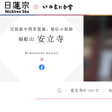
宗祖船中問答霊場、感応の祖師
安立寺
福船山
Hukusenzan Anryuji
安立寺について