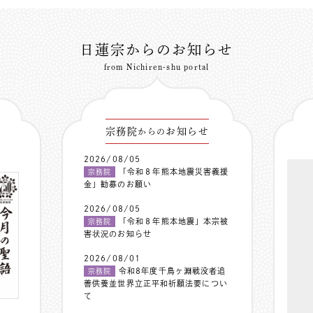
日蓮宗からのお知らせ
from Nichiren-shu portal
宗務院
お知らせ
からの
2026/08/05
「令和８年熊本地震災害義援
宗務院
金」勧募のお願い
2026/08/05
「令和８年熊本地震」本宗被
宗務院
害状況のお知らせ
2026/08/01
令和8年度千鳥ヶ淵戦没者追
宗務院
善供養並世界立正平和祈願法要につい
て