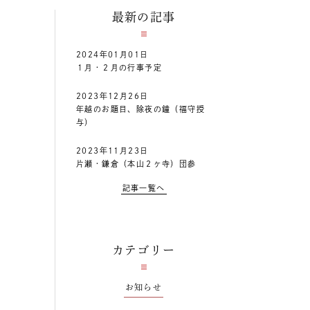
最新の記事
2024年01月01日
１月・２月の行事予定
2023年12月26日
年越のお題目、除夜の鐘（福守授
与）
2023年11月23日
片瀬・鎌倉（本山２ヶ寺）団参
記事一覧へ
カテゴリー
お知らせ