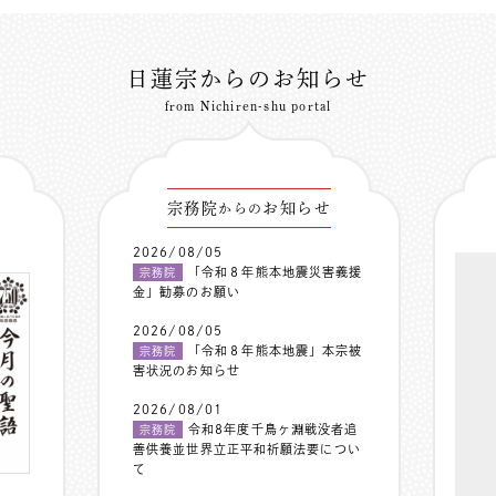
日蓮宗からのお知らせ
from Nichiren-shu portal
宗務院
お知らせ
からの
2026/08/05
「令和８年熊本地震災害義援
宗務院
金」勧募のお願い
2026/08/05
「令和８年熊本地震」本宗被
宗務院
害状況のお知らせ
2026/08/01
令和8年度千鳥ヶ淵戦没者追
宗務院
善供養並世界立正平和祈願法要につい
て