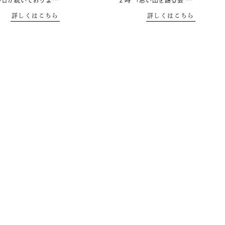
い日が続いておりま…
２時 「思い出を語る会 …
詳しくはこちら
詳しくはこちら