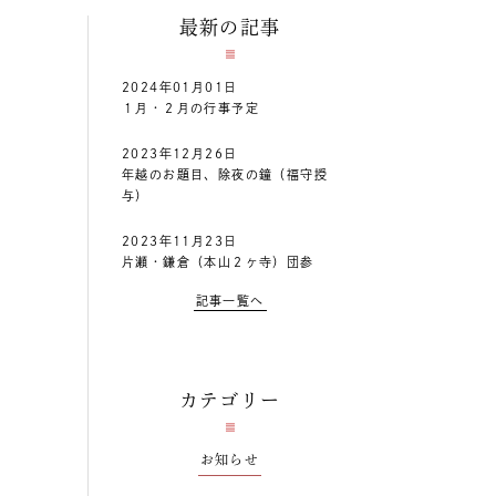
最新の記事
2024年01月01日
１月・２月の行事予定
2023年12月26日
年越のお題目、除夜の鐘（福守授
与）
2023年11月23日
片瀬・鎌倉（本山２ヶ寺）団参
記事一覧へ
カテゴリー
お知らせ