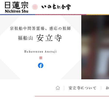
宗祖船中問答霊場、感応の祖師
安立寺
福船山
Hukusenzan Anryuji
安立寺について