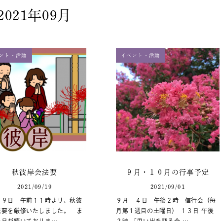
2021年09月
ント・活動
イベント・活動
秋彼岸会法要
９月・１０月の行事予定
2021/09/19
2021/09/01
１９日 午前１１時より、秋彼
９月 ４日 午後２時 信行会（毎
法要を厳修いたしました。 ま
月第１週目の土曜日） １３日 午後