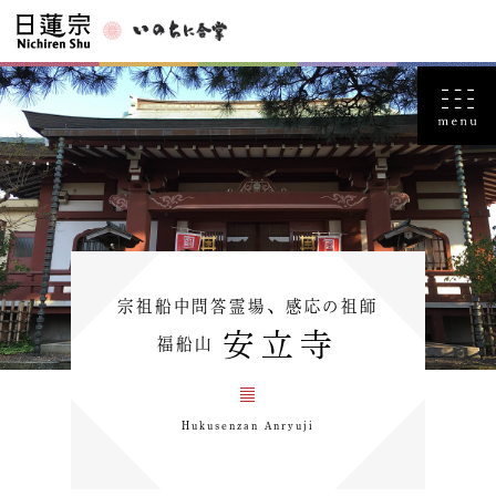
宗祖船中問答霊場、感応の祖師
安立寺
福船山
Hukusenzan Anryuji