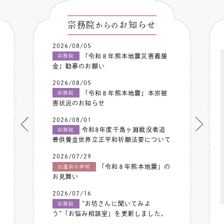
宗務院
お知らせ
からの
2026/08/05
「令和８年熊本地震災害義援
宗務院
金」勧募のお願い
2026/08/05
「令和８年熊本地震」本宗被
宗務院
害状況のお知らせ
2026/08/01
令和8年度千鳥ヶ淵戦没者追
宗務院
善供養並世界立正平和祈願法要について
2026/07/29
「令和８年熊本地震」の
日蓮宗の声明
お見舞い
2026/07/16
”お坊さんに聞いてみよ
宗務院
う”「お悩み相談室」を更新しました。