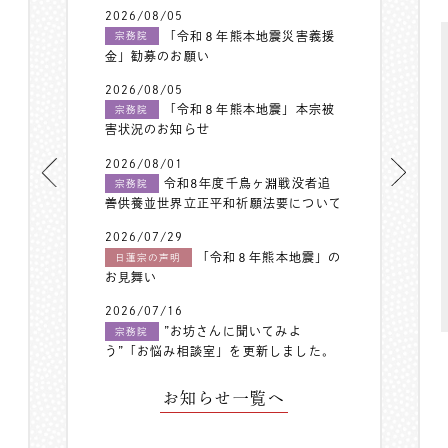
2026/08/05
「令和８年熊本地震災害義援
宗務院
金」勧募のお願い
2026/08/05
「令和８年熊本地震」本宗被
宗務院
害状況のお知らせ
2026/08/01
令和8年度千鳥ヶ淵戦没者追
宗務院
善供養並世界立正平和祈願法要について
2026/07/29
「令和８年熊本地震」の
日蓮宗の声明
お見舞い
2026/07/16
”お坊さんに聞いてみよ
宗務院
う”「お悩み相談室」を更新しました。
お知らせ一覧へ