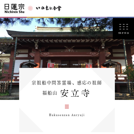
宗祖船中問答霊場、感応の祖師
安立寺
福船山
Hukusenzan Anryuji