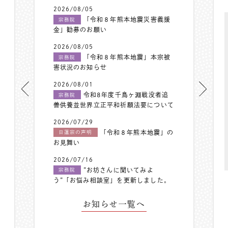
2026/08/05
「令和８年熊本地震災害義援
宗務院
金」勧募のお願い
2026/08/05
「令和８年熊本地震」本宗被
宗務院
害状況のお知らせ
2026/08/01
令和8年度千鳥ヶ淵戦没者追
宗務院
善供養並世界立正平和祈願法要について
2026/07/29
「令和８年熊本地震」の
日蓮宗の声明
お見舞い
2026/07/16
”お坊さんに聞いてみよ
宗務院
う”「お悩み相談室」を更新しました。
お知らせ一覧へ