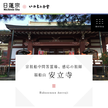
宗祖船中問答霊場、感応の祖師
安立寺
福船山
Hukusenzan Anryuji