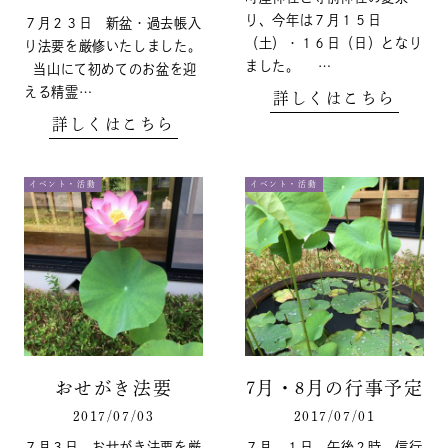
り、今年は７月１５日
７月２３日 新盆・過去帳入
（土）・１６日（日）となり
り法要を厳修いたしました。
ました。 …
当山にて初めてのお盆を迎
える精霊…
詳しくはこちら
詳しくはこちら
イベント・活動
イベント・活動
おせがき法要
7月・8月の行事予定
2017/07/03
2017/07/01
７月３日 おせがき法要を厳
７月 １日 午後２時 信行