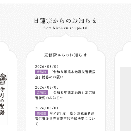
日蓮宗からのお知らせ
from Nichiren-shu portal
宗務院
お知らせ
からの
2026/08/05
「令和８年熊本地震災害義援
宗務院
金」勧募のお願い
2026/08/05
「令和８年熊本地震」本宗被
宗務院
害状況のお知らせ
2026/08/01
令和8年度千鳥ヶ淵戦没者追
宗務院
善供養並世界立正平和祈願法要につい
て