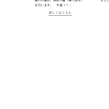
越のお題目、除夜の鐘（福守授与）
まし
を行います。 午後１１…
詳しくはこちら