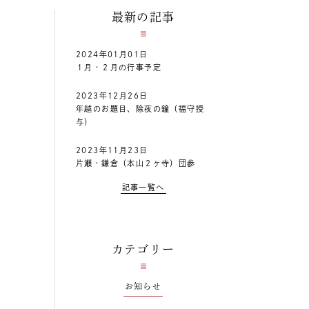
最新の記事
2024年01月01日
１月・２月の行事予定
2023年12月26日
年越のお題目、除夜の鐘（福守授
与）
2023年11月23日
片瀬・鎌倉（本山２ヶ寺）団参
記事一覧へ
カテゴリー
お知らせ