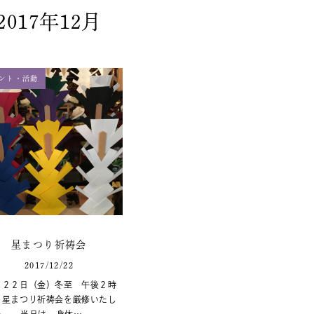
2017年12月
ント・活動
星まつり祈祷会
2017/12/22
月２２日（金）冬至 午後２時
、星まつり祈祷会を厳修いたし