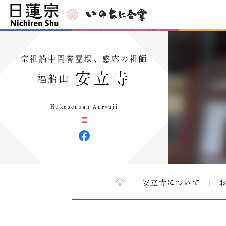
宗祖船中問答霊場、感応の祖師
安立寺
福船山
Hukusenzan Anryuji
安立寺について