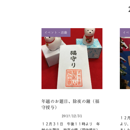
イベント・活動
イベ
年越のお題目、除夜の鐘（福
守授与）
2017/12/31
１２
１２月３１日 午後１１時より 年
より