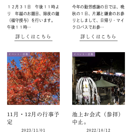
１２月３１日 午後１１時よ
今年の勤労感謝の日では、晩
り 年越のお題目、除夜の鐘
秋の１日、片瀬と鎌倉のお参
（福守授与）を行います。
りとしまして、日帰り・マイ
午後１１時…
クロバスでお参…
詳しくはこちら
詳しくはこちら
イベント・活動
イベント・活動
11月・12月の行事予
池上お会式（参拝）
定
中止。
2023/11/01
2022/10/12