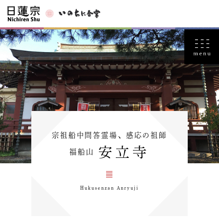
宗祖船中問答霊場、感応の祖師
安立寺
福船山
Hukusenzan Anryuji