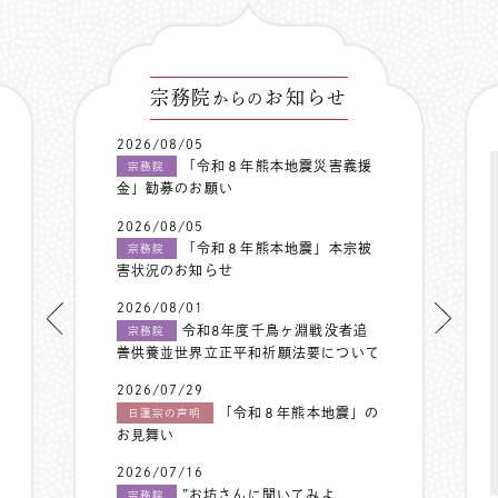
宗務院
お知らせ
からの
2026/08/05
「令和８年熊本地震災害義援
宗務院
金」勧募のお願い
2026/08/05
「令和８年熊本地震」本宗被
宗務院
害状況のお知らせ
2026/08/01
令和8年度千鳥ヶ淵戦没者追
宗務院
善供養並世界立正平和祈願法要について
2026/07/29
「令和８年熊本地震」の
日蓮宗の声明
お見舞い
2026/07/16
”お坊さんに聞いてみよ
宗務院