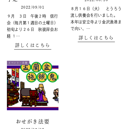
2022/09/01
８月１６日（火） とうろう
流し供養会を行いました。
９月 ３日 午後２時 信行
本年は安立寺より金沢漁港ま
会（毎月第１週目の土曜日）
で向い、…
初旬より２６日 秋彼岸会お
経 １…
詳しくはこちら
詳しくはこちら
イベント・活動
おせがき法要