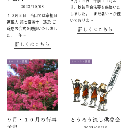
９月２５日 午前１１時よ
2022/10/08
り、秋彼岸会法要を厳修いた
しました。 まだ暑い日が続
１０月８日 当山では宗祖日
いておりま…
蓮聖人 第七百四十一遠忌 ご
報恩お会式を厳修いたしまし
詳しくはこちら
た。 午…
詳しくはこちら
イベント・活動
イベント・活動
９月・１０月の行事
とうろう流し供養会
予定
2022/08/16