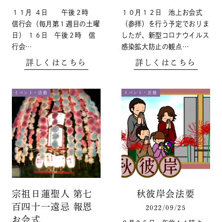
１１月 ４日 午後２時
１０月１２日 池上お会式
信行会（毎月第１週目の土曜
（参拝）を行う予定でおりま
日） １６日 午後２時 信
したが、新型コロナウイルス
行会…
感染拡大防止の観点…
詳しくはこちら
詳しくはこちら
イベント・活動
イベント・活動
宗祖日蓮聖人 第七
秋彼岸会法要
百四十一遠忌 報恩
2022/09/25
お会式