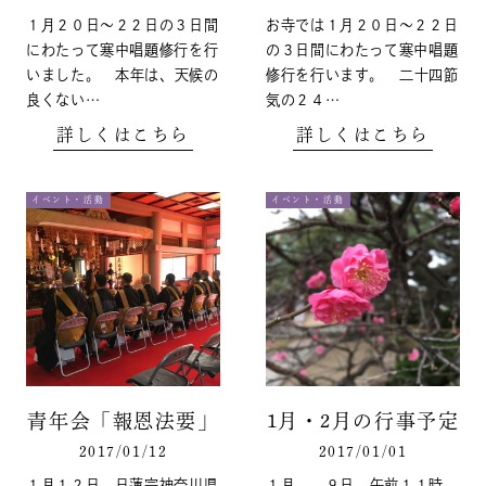
１月２０日〜２２日の３日間
お寺では１月２０日〜２２日
にわたって寒中唱題修行を行
の３日間にわたって寒中唱題
いました。 本年は、天候の
修行を行います。 二十四節
良くない…
気の２４…
詳しくはこちら
詳しくはこちら
イベント・活動
イベント・活動
青年会「報恩法要」
1月・2月の行事予定
2017/01/12
2017/01/01
１月１２日 日蓮宗神奈川県
１月 ９日 午前１１時