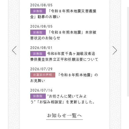
2026/08/05
「令和８年熊本地震災害義援
宗務院
金」勧募のお願い
2026/08/05
「令和８年熊本地震」本宗被
宗務院
害状況のお知らせ
2026/08/01
令和8年度千鳥ヶ淵戦没者追
宗務院
善供養並世界立正平和祈願法要について
2026/07/29
「令和８年熊本地震」の
日蓮宗の声明
お見舞い
2026/07/16
”お坊さんに聞いてみよ
宗務院
う”「お悩み相談室」を更新しました。
お知らせ一覧へ