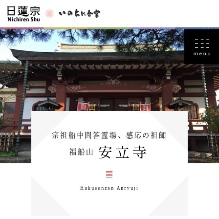
宗祖船中問答霊場、感応の祖師
安立寺
福船山
Hukusenzan Anryuji