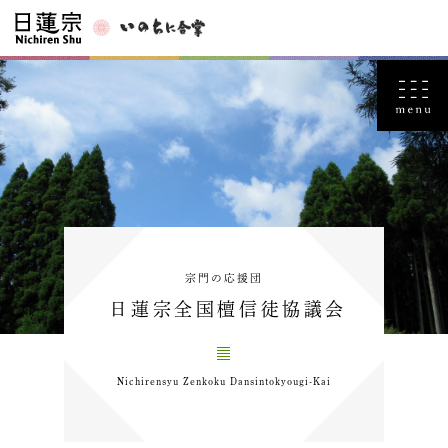
宗門の応援団
日蓮宗全国檀信徒協議会
Nichirensyu Zenkoku Dansintokyougi-Kai