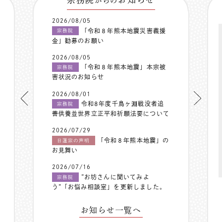
からの
2026/08/05
「令和８年熊本地震災害義援
宗務院
金」勧募のお願い
2026/08/05
「令和８年熊本地震」本宗被
宗務院
害状況のお知らせ
2026/08/01
令和8年度千鳥ヶ淵戦没者追
宗務院
善供養並世界立正平和祈願法要について
2026/07/29
「令和８年熊本地震」の
日蓮宗の声明
お見舞い
2026/07/16
”お坊さんに聞いてみよ
宗務院
う”「お悩み相談室」を更新しました。
お知らせ一覧へ