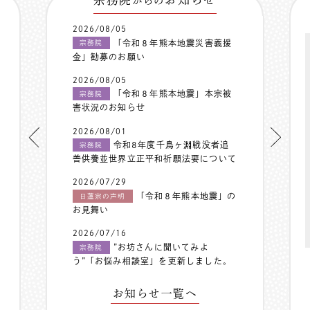
からの
2026/08/05
「令和８年熊本地震災害義援
宗務院
金」勧募のお願い
2026/08/05
「令和８年熊本地震」本宗被
宗務院
害状況のお知らせ
2026/08/01
令和8年度千鳥ヶ淵戦没者追
宗務院
善供養並世界立正平和祈願法要について
2026/07/29
「令和８年熊本地震」の
日蓮宗の声明
お見舞い
2026/07/16
”お坊さんに聞いてみよ
宗務院
う”「お悩み相談室」を更新しました。
お知らせ一覧へ