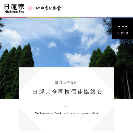
宗門の応援団
日蓮宗全国檀信徒協議会
Nichirensyu Zenkoku Dansintokyougi-Kai