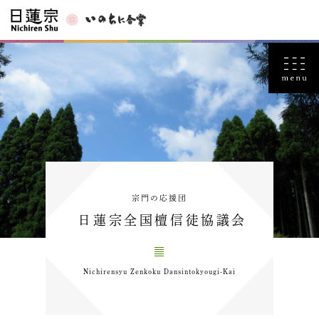
宗門の応援団
日蓮宗全国檀信徒協議会
Nichirensyu Zenkoku Dansintokyougi-Kai