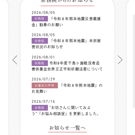
からの
2026/08/05
「令和８年熊本地震災害義援
宗務院
金」勧募のお願い
2026/08/05
「令和８年熊本地震」本宗被
宗務院
害状況のお知らせ
2026/08/01
令和8年度千鳥ヶ淵戦没者追
宗務院
善供養並世界立正平和祈願法要について
2026/07/29
「令和８年熊本地震」の
日蓮宗の声明
お見舞い
2026/07/16
”お坊さんに聞いてみよ
宗務院
う”「お悩み相談室」を更新しました。
お知らせ一覧へ