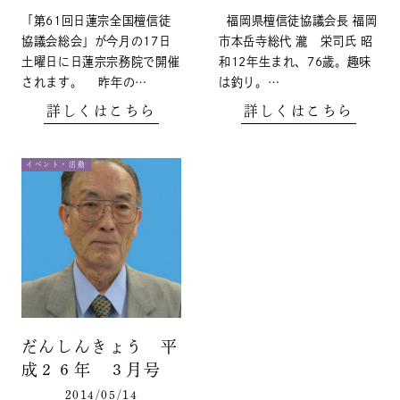
「第61回日蓮宗全国檀信徒
福岡県檀信徒協議会長 福岡
協議会総会」が今月の17日
市本岳寺総代 瀧 栄司氏 昭
土曜日に日蓮宗宗務院で開催
和12年生まれ、76歳。趣味
されます。 昨年の…
は釣り。…
詳しくはこちら
詳しくはこちら
イベント・活動
だんしんきょう 平
成２６年 ３月号
2014/05/14