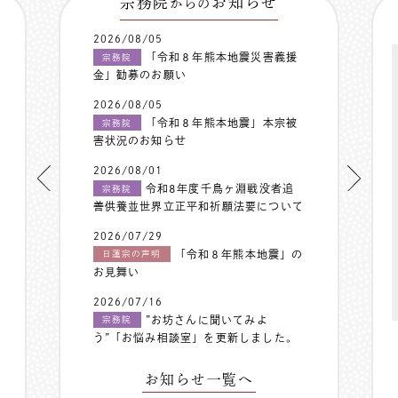
宗務院
お知らせ
からの
2026/08/05
「令和８年熊本地震災害義援
宗務院
金」勧募のお願い
2026/08/05
「令和８年熊本地震」本宗被
宗務院
害状況のお知らせ
2026/08/01
令和8年度千鳥ヶ淵戦没者追
宗務院
善供養並世界立正平和祈願法要について
2026/07/29
「令和８年熊本地震」の
日蓮宗の声明
お見舞い
2026/07/16
”お坊さんに聞いてみよ
宗務院
う”「お悩み相談室」を更新しました。
お知らせ一覧へ