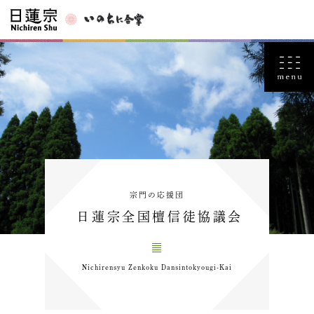
宗門の応援団
日蓮宗全国檀信徒協議会
Nichirensyu Zenkoku Dansintokyougi-Kai