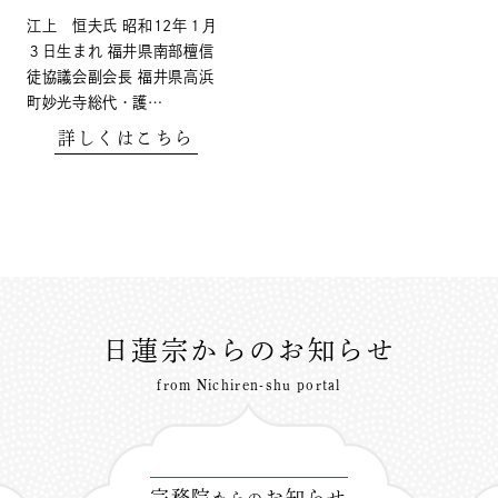
江上 恒夫氏 昭和12年１月
３日生まれ 福井県南部檀信
徒協議会副会長 福井県高浜
町妙光寺総代・護…
詳しくはこちら
日蓮宗からのお知らせ
from Nichiren-shu portal
宗務院
お知らせ