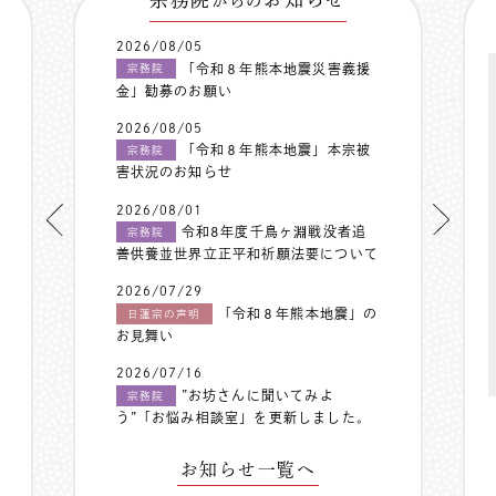
からの
2026/08/05
「令和８年熊本地震災害義援
宗務院
金」勧募のお願い
2026/08/05
「令和８年熊本地震」本宗被
宗務院
害状況のお知らせ
2026/08/01
令和8年度千鳥ヶ淵戦没者追
宗務院
善供養並世界立正平和祈願法要について
2026/07/29
「令和８年熊本地震」の
日蓮宗の声明
お見舞い
2026/07/16
”お坊さんに聞いてみよ
宗務院
う”「お悩み相談室」を更新しました。
お知らせ一覧へ