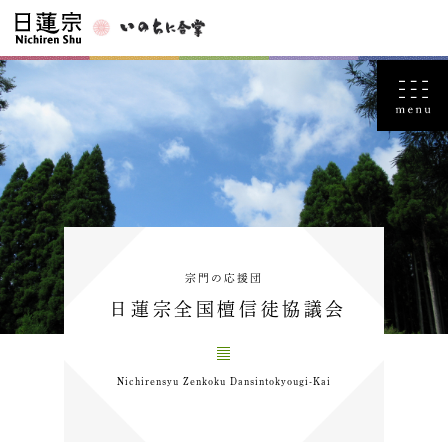
宗門の応援団
日蓮宗全国檀信徒協議会
Nichirensyu Zenkoku Dansintokyougi-Kai