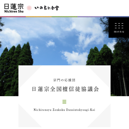
宗門の応援団
日蓮宗全国檀信徒協議会
Nichirensyu Zenkoku Dansintokyougi-Kai