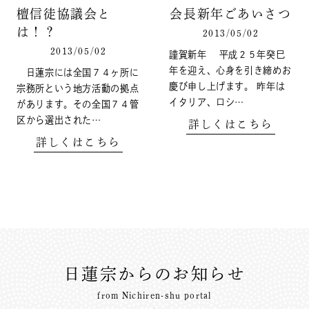
檀信徒協議会と
会長新年ごあいさつ
は！？
2013/05/02
2013/05/02
謹賀新年 平成２５年癸巳
年を迎え、心身を引き締めお
日蓮宗には全国７４ヶ所に
慶び申し上げます。 昨年は
宗務所という地方活動の拠点
イタリア、ロシ…
があります。その全国７４管
区から選出された…
詳しくはこちら
詳しくはこちら
日蓮宗からのお知らせ
from Nichiren-shu portal