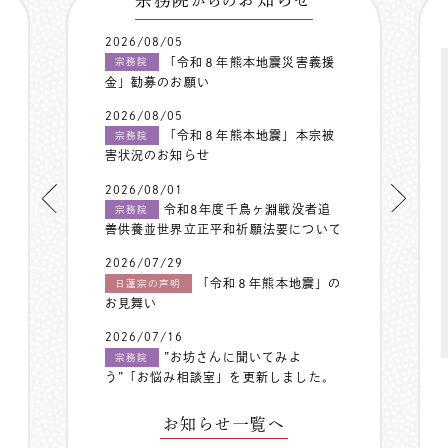
からの
2026/08/05
「令和８年熊本地震災害義援
宗務院
金」勧募のお願い
2026/08/05
「令和８年熊本地震」本宗被
宗務院
害状況のお知らせ
2026/08/01
令和8年度千鳥ヶ淵戦没者追
宗務院
善供養並世界立正平和祈願法要について
2026/07/29
「令和８年熊本地震」の
日蓮宗の声明
お見舞い
2026/07/16
”お坊さんに聞いてみよ
宗務院
う”「お悩み相談室」を更新しました。
お知らせ一覧へ