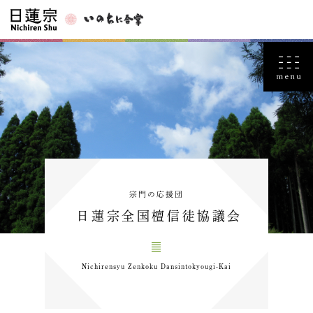
宗門の応援団
日蓮宗全国檀信徒協議会
Nichirensyu Zenkoku Dansintokyougi-Kai