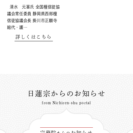
清水 元喜氏 全国檀信徒協
議会常任委員 静岡県西部檀
信徒協議会長 掛川市正願寺
総代・護…
詳しくはこちら
日蓮宗からのお知らせ
from Nichiren-shu portal
宗務院
お知らせ