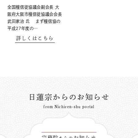
全国檀信徒協議会副会長 大
阪府大阪市檀信徒協議会会長
武田家治 氏 まず檀信協の
平成27年度の…
詳しくはこちら
日蓮宗からのお知らせ
from Nichiren-shu portal
宗務院
お知らせ