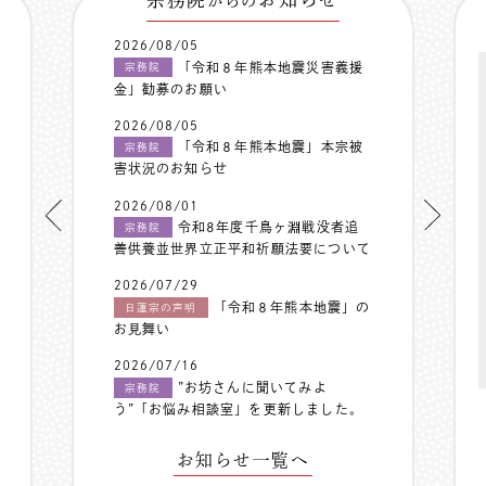
からの
2026/08/05
「令和８年熊本地震災害義援
宗務院
金」勧募のお願い
2026/08/05
「令和８年熊本地震」本宗被
宗務院
害状況のお知らせ
2026/08/01
令和8年度千鳥ヶ淵戦没者追
宗務院
善供養並世界立正平和祈願法要について
2026/07/29
「令和８年熊本地震」の
日蓮宗の声明
お見舞い
2026/07/16
”お坊さんに聞いてみよ
宗務院
う”「お悩み相談室」を更新しました。
お知らせ一覧へ