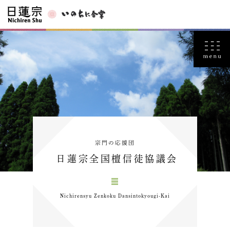
宗門の応援団
日蓮宗全国檀信徒協議会
Nichirensyu Zenkoku Dansintokyougi-Kai