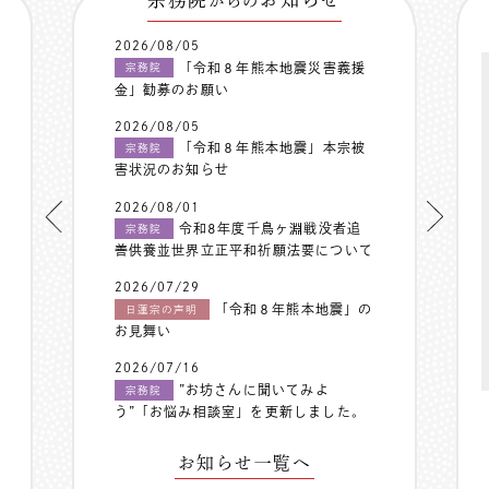
からの
2026/08/05
「令和８年熊本地震災害義援
宗務院
金」勧募のお願い
2026/08/05
「令和８年熊本地震」本宗被
宗務院
害状況のお知らせ
2026/08/01
令和8年度千鳥ヶ淵戦没者追
宗務院
善供養並世界立正平和祈願法要について
2026/07/29
「令和８年熊本地震」の
日蓮宗の声明
お見舞い
2026/07/16
”お坊さんに聞いてみよ
宗務院
う”「お悩み相談室」を更新しました。
お知らせ一覧へ