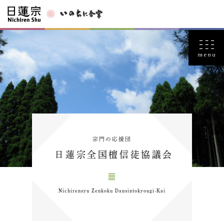
宗門の応援団
日蓮宗全国檀信徒協議会
Nichirensyu Zenkoku Dansintokyougi-Kai