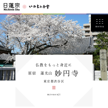
仏教をもっと身近に
妙円寺
原宿 蓮光山
東京都渋谷区
myouenji