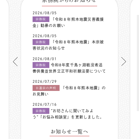
からの
2026/08/05
「令和８年熊本地震災害義援
宗務院
金」勧募のお願い
2026/08/05
「令和８年熊本地震」本宗被
宗務院
害状況のお知らせ
2026/08/01
令和8年度千鳥ヶ淵戦没者追
宗務院
善供養並世界立正平和祈願法要について
2026/07/29
「令和８年熊本地震」の
日蓮宗の声明
お見舞い
2026/07/16
”お坊さんに聞いてみよ
宗務院
う”「お悩み相談室」を更新しました。
お知らせ一覧へ