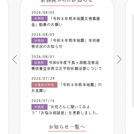
からの
2026/08/05
「令和８年熊本地震災害義援
宗務院
金」勧募のお願い
2026/08/05
「令和８年熊本地震」本宗被
宗務院
害状況のお知らせ
2026/08/01
令和8年度千鳥ヶ淵戦没者追
宗務院
善供養並世界立正平和祈願法要について
2026/07/29
「令和８年熊本地震」の
日蓮宗の声明
お見舞い
2026/07/16
”お坊さんに聞いてみよ
宗務院
う”「お悩み相談室」を更新しました。
お知らせ一覧へ