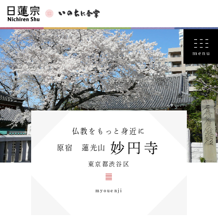
仏教をもっと身近に
妙円寺
原宿 蓮光山
東京都渋谷区
myouenji