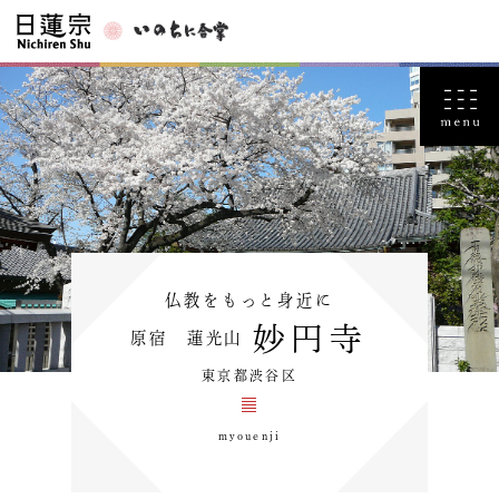
仏教をもっと身近に
妙円寺
原宿 蓮光山
東京都渋谷区
myouenji