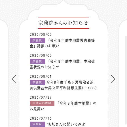
宗務院
お知らせ
からの
2026/08/05
「令和８年熊本地震災害義援
宗務院
金」勧募のお願い
2026/08/05
「令和８年熊本地震」本宗被
宗務院
害状況のお知らせ
2026/08/01
令和8年度千鳥ヶ淵戦没者追
宗務院
善供養並世界立正平和祈願法要について
2026/07/29
「令和８年熊本地震」の
日蓮宗の声明
お見舞い
2026/07/16
”お坊さんに聞いてみよ
宗務院