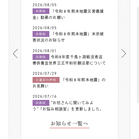
2026/08/05
「令和８年熊本地震災害義援
宗務院
金」勧募のお願い
2026/08/05
「令和８年熊本地震」本宗被
宗務院
害状況のお知らせ
2026/08/01
令和8年度千鳥ヶ淵戦没者追
宗務院
善供養並世界立正平和祈願法要について
2026/07/29
「令和８年熊本地震」の
日蓮宗の声明
お見舞い
2026/07/16
”お坊さんに聞いてみよ
宗務院
う”「お悩み相談室」を更新しました。
お知らせ一覧へ