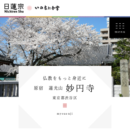
仏教をもっと身近に
妙円寺
原宿 蓮光山
東京都渋谷区
myouenji