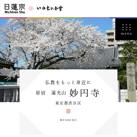
仏教をもっと身近に
妙円寺
原宿 蓮光山
東京都渋谷区
myouenji