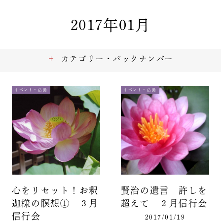
2017年01月
カテゴリー・バックナンバー
イベント・活動
イベント・活動
心をリセット！お釈
賢治の遺言 許しを
迦様の瞑想① ３月
超えて ２月信行会
信行会
2017/01/19