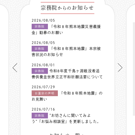
宗務院
お知らせ
からの
2026/08/05
「令和８年熊本地震災害義援
宗務院
金」勧募のお願い
2026/08/05
「令和８年熊本地震」本宗被
宗務院
害状況のお知らせ
2026/08/01
令和8年度千鳥ヶ淵戦没者追
宗務院
善供養並世界立正平和祈願法要について
2026/07/29
「令和８年熊本地震」の
日蓮宗の声明
お見舞い
2026/07/16
”お坊さんに聞いてみよ
宗務院
う”「お悩み相談室」を更新しました。