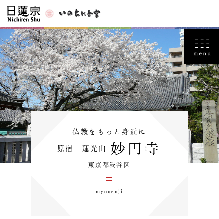
仏教をもっと身近に
妙円寺
原宿 蓮光山
東京都渋谷区
myouenji