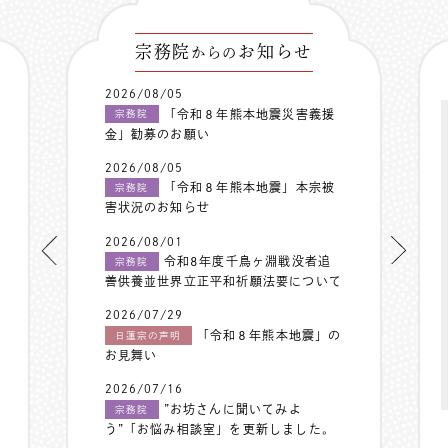
宗務院
お知らせ
からの
2026/08/05
「令和８年熊本地震災害義援
宗務院
金」勧募のお願い
2026/08/05
「令和８年熊本地震」本宗被
宗務院
害状況のお知らせ
2026/08/01
令和8年度千鳥ヶ淵戦没者追
宗務院
善供養並世界立正平和祈願法要について
2026/07/29
「令和８年熊本地震」の
日蓮宗の声明
お見舞い
2026/07/16
”お坊さんに聞いてみよ
宗務院
う”「お悩み相談室」を更新しました。