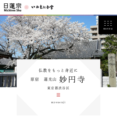
仏教をもっと身近に
妙円寺
原宿 蓮光山
東京都渋谷区
myouenji