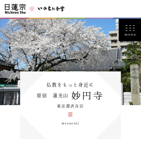
仏教をもっと身近に
妙円寺
原宿 蓮光山
東京都渋谷区
myouenji