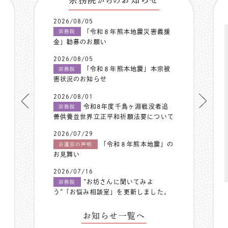
からの
2026/08/05
「令和８年熊本地震災害義援
宗務院
金」勧募のお願い
2026/08/05
「令和８年熊本地震」本宗被
宗務院
害状況のお知らせ
2026/08/01
令和8年度千鳥ヶ淵戦没者追
宗務院
善供養並世界立正平和祈願法要について
2026/07/29
「令和８年熊本地震」の
日蓮宗の声明
お見舞い
2026/07/16
”お坊さんに聞いてみよ
宗務院
う”「お悩み相談室」を更新しました。
お知らせ一覧へ