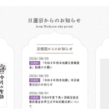
日蓮宗からのお知らせ
from Nichiren-shu portal
宗務院
お知らせ
からの
2026/08/05
「令和８年熊本地震災害義援
宗務院
金」勧募のお願い
2026/08/05
「令和８年熊本地震」本宗被
宗務院
害状況のお知らせ
2026/08/01
令和8年度千鳥ヶ淵戦没者追
宗務院
善供養並世界立正平和祈願法要につい
て