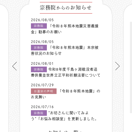
宗務院
お知らせ
からの
2026/08/05
「令和８年熊本地震災害義援
宗務院
金」勧募のお願い
2026/08/05
「令和８年熊本地震」本宗被
宗務院
害状況のお知らせ
2026/08/01
令和8年度千鳥ヶ淵戦没者追
宗務院
善供養並世界立正平和祈願法要について
2026/07/29
「令和８年熊本地震」の
日蓮宗の声明
お見舞い
2026/07/16
”お坊さんに聞いてみよ
宗務院
う”「お悩み相談室」を更新しました。