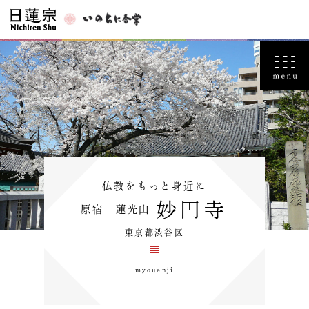
仏教をもっと身近に
妙円寺
原宿 蓮光山
東京都渋谷区
myouenji