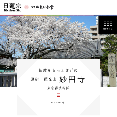
仏教をもっと身近に
妙円寺
原宿 蓮光山
東京都渋谷区
myouenji