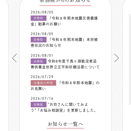
からの
2026/08/05
「令和８年熊本地震災害義援
宗務院
金」勧募のお願い
2026/08/05
「令和８年熊本地震」本宗被
宗務院
害状況のお知らせ
2026/08/01
令和8年度千鳥ヶ淵戦没者追
宗務院
善供養並世界立正平和祈願法要について
2026/07/29
「令和８年熊本地震」の
日蓮宗の声明
お見舞い
2026/07/16
”お坊さんに聞いてみよ
宗務院
う”「お悩み相談室」を更新しました。
お知らせ一覧へ