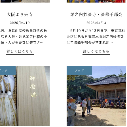
大阪より来寺
堀之内妙法寺・法華千部会
2026/05/19
2026/05/14
本日、身延山高校教員時代の教
5月10日から13日まで、東京都杉
になる大阪・妙見閣寺住職の小
並区にある日蓮宗本山堀之内妙法寺
祥博上人が玉寿寺に来寺さ…
にて法華千部会が営まれ出…
詳しくはこちら
詳しくはこちら
ブログ
ブログ