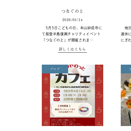
つなぐのと
2026/05/14
5月5日こどもの日、本山妙成寺に
地元
て能登半島復興チャリティイベント
連休
「つなぐのと」が開催されま…
にぎ
詳しくはこちら
ブログ