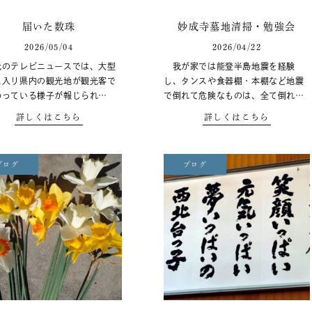
届いた数珠
妙成寺墓地清掃・勉強会
2026/05/04
2026/04/22
のテレビニュースでは、大型
我が家では能登半島地震を経験
に入り県内の観光地が観光客で
し、タンスや食器棚・本棚など地震
わっている様子が報じられ…
で倒れて危険なものは、全て倒れ…
詳しくはこちら
詳しくはこちら
ブログ
ブログ