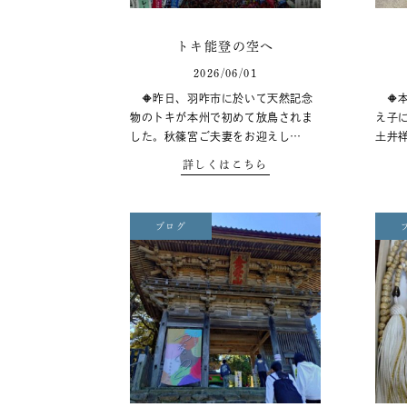
トキ能登の空へ
2026/06/01
🔶昨日、羽咋市に於いて天然記念
🔶
物のトキが本州で初めて放鳥されま
え子
した。秋篠宮ご夫妻をお迎えし…
土井
詳しくはこちら
ブログ