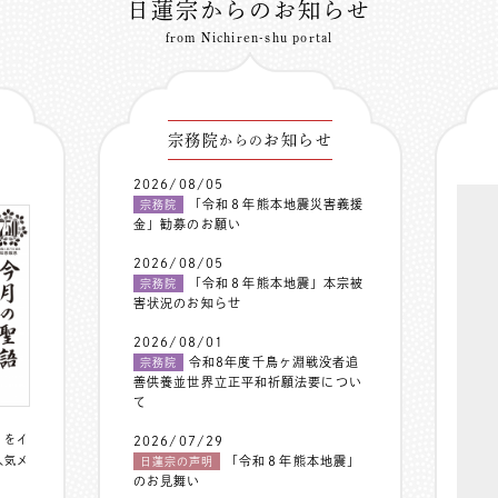
日蓮宗からのお知らせ
from Nichiren-shu portal
宗務院
お知らせ
からの
2026/08/05
「令和８年熊本地震災害義援
宗務院
金」勧募のお願い
2026/08/05
「令和８年熊本地震」本宗被
宗務院
害状況のお知らせ
2026/08/01
令和8年度千鳥ヶ淵戦没者追
宗務院
善供養並世界立正平和祈願法要につい
て
〟をイ
2026/07/29
人気メ
「令和８年熊本地震」
日蓮宗の声明
のお見舞い