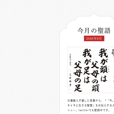
今月の聖語
2026年8月
日蓮聖人が遺した言葉から、「〝今
キイキと生きる智慧」をお伝えする
ニュー。
twitterでも配信中
です。