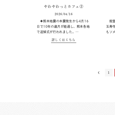
やわやわっとカフェ②
2026/04/16
🔶熊本地震の本震発生から4月16
能登
日で10年の歳月が経過し、熊本各地
玉寿
で追悼式が行われました。…
もソ
詳しくはこちら
1