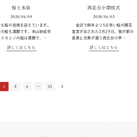
桜と水仙
西北台小閉校式
2026/04/09
2026/04/03
も桜の見頃を迎えています。
金沢で例年より5日早い桜の開花
寺の桜も満開です。本山妙成寺
宣言が出された3月29日、我が家の
メイヨシノの桜は満開で、…
長男と次男が通う西北台小学…
詳しくはこちら
詳しくはこちら
2
3
4
…
51