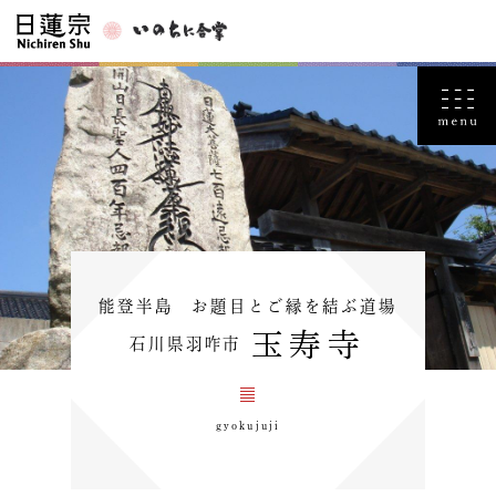
能登半島 お題目とご縁を結ぶ道場
玉寿寺
石川県羽咋市
gyokujuji