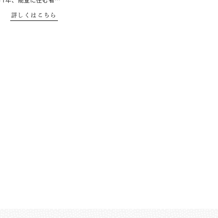
ら1年、能登に住む者…
詳しくはこちら