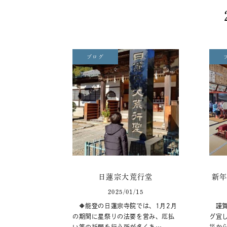
ブログ
日蓮宗大荒行堂
新
2025/01/15
🔶能登の日蓮宗寺院では、1月2月
謹賀
の期間に星祭りの法要を営み、厄払
グ宜