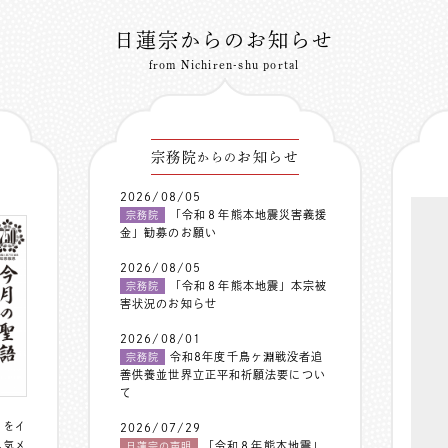
日蓮宗からのお知らせ
from Nichiren-shu portal
宗務院
お知らせ
からの
2026/08/05
「令和８年熊本地震災害義援
宗務院
金」勧募のお願い
2026/08/05
「令和８年熊本地震」本宗被
宗務院
害状況のお知らせ
2026/08/01
令和8年度千鳥ヶ淵戦没者追
宗務院
善供養並世界立正平和祈願法要につい
て
〟をイ
2026/07/29
人気メ
「令和８年熊本地震」
日蓮宗の声明