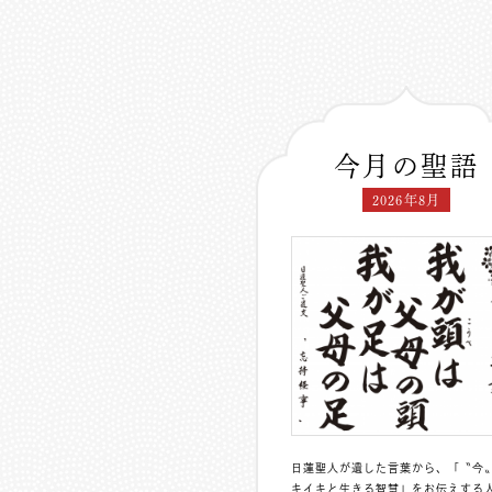
今月の聖語
2026年8月
日蓮聖人が遺した言葉から、「〝今
キイキと生きる智慧」をお伝えする