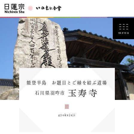
能登半島 お題目とご縁を結ぶ道場
玉寿寺
石川県羽咋市
gyokujuji