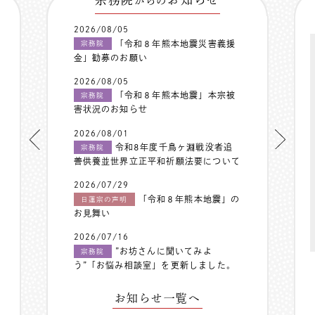
からの
2026/08/05
「令和８年熊本地震災害義援
宗務院
金」勧募のお願い
2026/08/05
「令和８年熊本地震」本宗被
宗務院
害状況のお知らせ
2026/08/01
令和8年度千鳥ヶ淵戦没者追
宗務院
善供養並世界立正平和祈願法要について
2026/07/29
「令和８年熊本地震」の
日蓮宗の声明
お見舞い
2026/07/16
”お坊さんに聞いてみよ
宗務院
う”「お悩み相談室」を更新しました。
お知らせ一覧へ