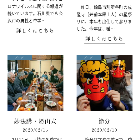
ロナウイルスに関する報道が
昨日、輪島市別所谷町の成
続いています。石川県でも金
隆寺（井前本康上人）の星祭
沢市の男性と中学…
りに、本年も出仕して参りま
した。今年は、暖…
詳しくはこちら
詳しくはこちら
ブログ
ブログ
妙法講・帰山式
節分
2020/02/15
2020/02/10
2月11日、北陸の冬季では
節分は立春の前日で、季