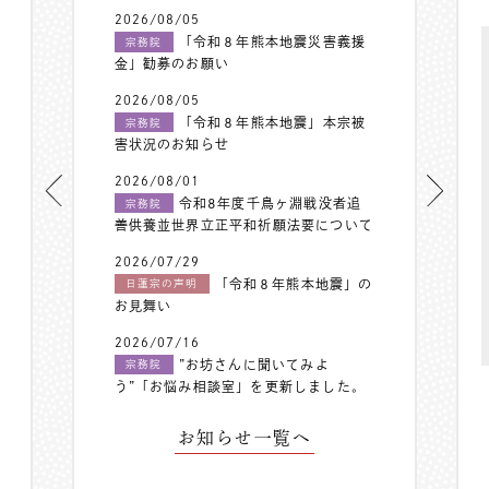
2026/08/05
「令和８年熊本地震災害義援
宗務院
金」勧募のお願い
2026/08/05
「令和８年熊本地震」本宗被
宗務院
害状況のお知らせ
2026/08/01
令和8年度千鳥ヶ淵戦没者追
宗務院
善供養並世界立正平和祈願法要について
2026/07/29
「令和８年熊本地震」の
日蓮宗の声明
お見舞い
2026/07/16
”お坊さんに聞いてみよ
宗務院
う”「お悩み相談室」を更新しました。
お知らせ一覧へ