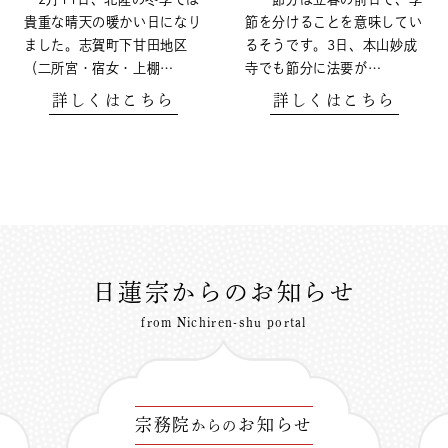
貴重な晴天の暖かい日になり
節を分けることを意味してい
ました。志賀町下甘田地区
るそうです。3日、本山妙成
（二所宮・宿女・上棚…
寺でも節分に法要が…
詳しくはこちら
詳しくはこちら
日蓮宗からのお知らせ
from Nichiren-shu portal
宗務院
お知らせ
からの