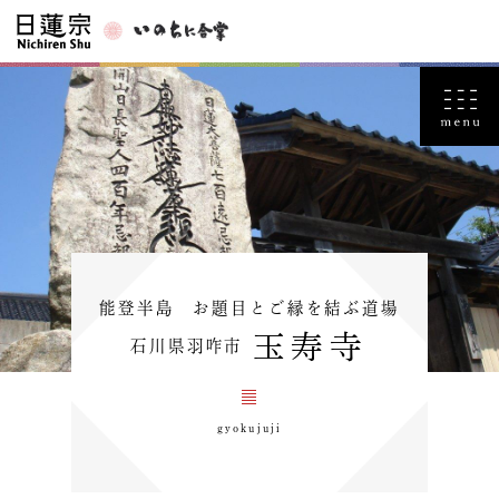
能登半島 お題目とご縁を結ぶ道場
玉寿寺
石川県羽咋市
gyokujuji