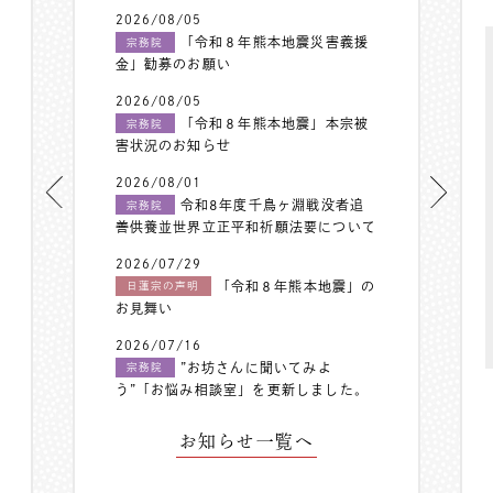
2026/08/05
「令和８年熊本地震災害義援
宗務院
金」勧募のお願い
2026/08/05
「令和８年熊本地震」本宗被
宗務院
害状況のお知らせ
2026/08/01
令和8年度千鳥ヶ淵戦没者追
宗務院
善供養並世界立正平和祈願法要について
2026/07/29
「令和８年熊本地震」の
日蓮宗の声明
お見舞い
2026/07/16
”お坊さんに聞いてみよ
宗務院
う”「お悩み相談室」を更新しました。
お知らせ一覧へ