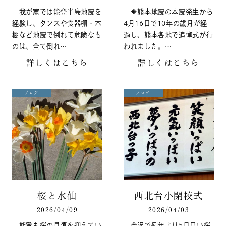
我が家では能登半島地震を
🔶熊本地震の本震発生から
経験し、タンスや食器棚・本
4月16日で10年の歳月が経
棚など地震で倒れて危険なも
過し、熊本各地で追悼式が行
のは、全て倒れ…
われました。…
詳しくはこちら
詳しくはこちら
ブログ
ブログ
桜と水仙
西北台小閉校式
2026/04/09
2026/04/03
能登も桜の見頃を迎えてい
金沢で例年より5日早い桜