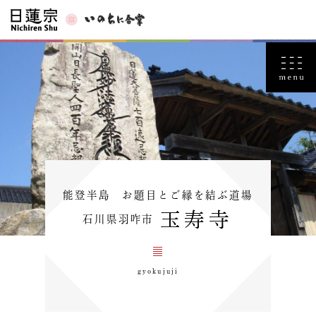
能登半島 お題目とご縁を結ぶ道場
玉寿寺
石川県羽咋市
gyokujuji