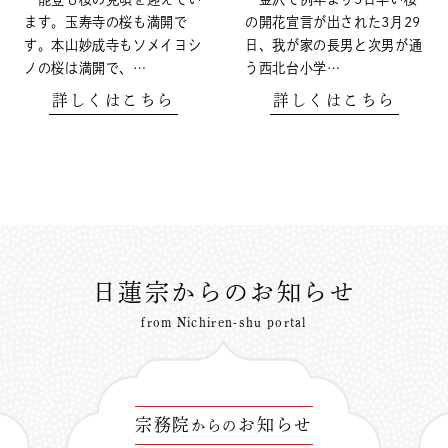
ます。玉寿寺の桜も満開で
の開花宣言が出された3月29
す。本山妙成寺もソメイヨシ
日、我が家の長男と次男が通
ノの桜は満開で、…
う西北台小学…
詳しくはこちら
詳しくはこちら
日蓮宗からのお知らせ
from Nichiren-shu portal
宗務院
お知らせ
からの