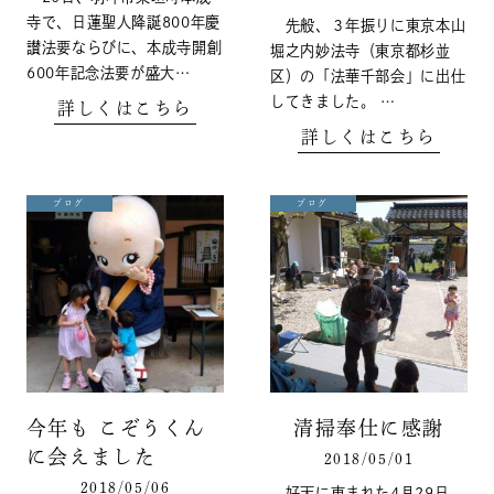
寺で、日蓮聖人降誕800年慶
先般、３年振りに東京本山
讃法要ならびに、本成寺開創
堀之内妙法寺（東京都杉並
600年記念法要が盛大…
区）の「法華千部会」に出仕
してきました。 …
詳しくはこちら
詳しくはこちら
ブログ
ブログ
今年も こぞうくん
清掃奉仕に感謝
に会えました
2018/05/01
2018/05/06
好天に恵まれた4月29日、