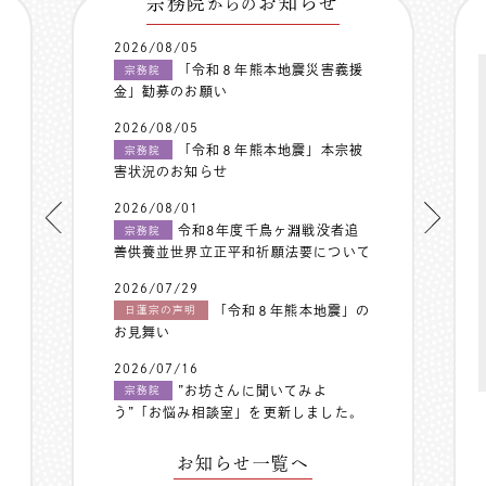
宗務院
お知らせ
からの
2026/08/05
「令和８年熊本地震災害義援
宗務院
金」勧募のお願い
2026/08/05
「令和８年熊本地震」本宗被
宗務院
害状況のお知らせ
2026/08/01
令和8年度千鳥ヶ淵戦没者追
宗務院
善供養並世界立正平和祈願法要について
2026/07/29
「令和８年熊本地震」の
日蓮宗の声明
お見舞い
2026/07/16
”お坊さんに聞いてみよ
宗務院
う”「お悩み相談室」を更新しました。
お知らせ一覧へ