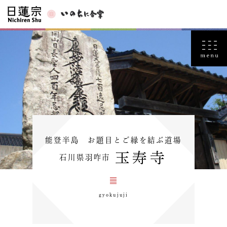
能登半島 お題目とご縁を結ぶ道場
玉寿寺
石川県羽咋市
gyokujuji