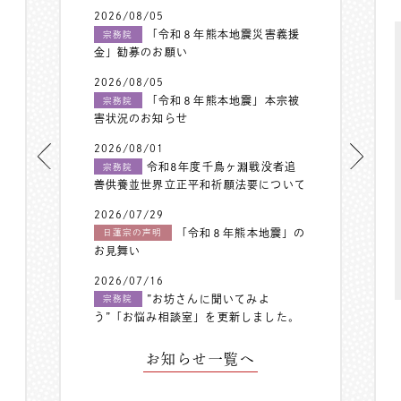
2026/08/05
「令和８年熊本地震災害義援
宗務院
金」勧募のお願い
2026/08/05
「令和８年熊本地震」本宗被
宗務院
害状況のお知らせ
2026/08/01
令和8年度千鳥ヶ淵戦没者追
宗務院
善供養並世界立正平和祈願法要について
2026/07/29
「令和８年熊本地震」の
日蓮宗の声明
お見舞い
2026/07/16
”お坊さんに聞いてみよ
宗務院
う”「お悩み相談室」を更新しました。
お知らせ一覧へ