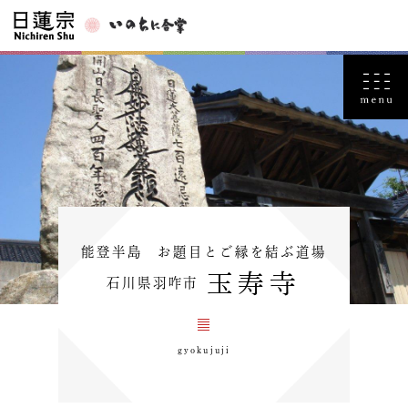
能登半島 お題目とご縁を結ぶ道場
玉寿寺
石川県羽咋市
gyokujuji