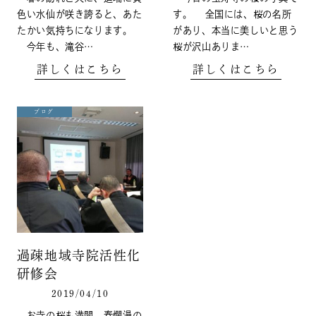
色い水仙が咲き誇ると、あた
す。 全国には、桜の名所
たかい気持ちになります。
があり、本当に美しいと思う
今年も、滝谷…
桜が沢山ありま…
詳しくはこちら
詳しくはこちら
ブログ
過疎地域寺院活性化
研修会
2019/04/10
お寺の桜も満開。春爛漫の