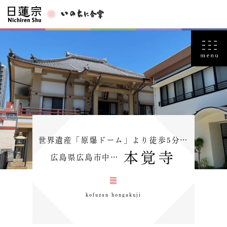
世界遺産「原爆ドーム」より徒歩5分…
本覚寺
広島県広島市中…
kofuzan hongakuji