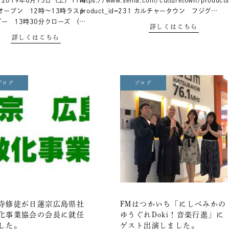
2019年6月15日（土）11時
https://www.seiha.com/culturetown/products
オープン 12時～13時ラスト
product_id=231 カルチャータウン フジグ…
ー 13時30分クローズ （…
詳しくはこちら
詳しくはこちら
ブログ
ブログ
寺修徒が日蓮宗広島県社
FMはつかいち「にしべみかの
化事業協会の会長に就任
ゆうぐれDoki！音楽行進」に
した。
ゲスト出演しました。