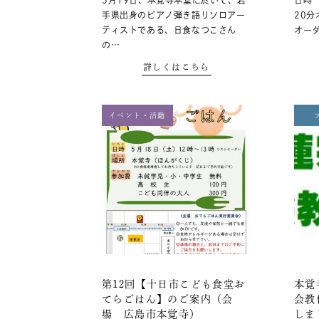
5月19日、本覚寺本堂に於いて、岩
日時 
手県出身のピアノ弾き語りソロアー
20分
ティストである、日食なつこさん
オーダ
の…
詳しくはこちら
イベント・活動
第12回【十日市こども食堂お
本覚
てらごはん】のご案内（会
会教
場 広島市本覚寺）
しま