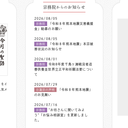
宗務院
お知らせ
からの
2026/08/05
「令和８年熊本地震災害義援
宗務院
金」勧募のお願い
2026/08/05
「令和８年熊本地震」本宗被
宗務院
害状況のお知らせ
2026/08/01
令和8年度千鳥ヶ淵戦没者追
宗務院
善供養並世界立正平和祈願法要につい
て
〟をイ
2026/07/29
人気メ
「令和８年熊本地震」
日蓮宗の声明
のお見舞い
2026/07/16
”お坊さんに聞いてみよ
宗務院
う”「お悩み相談室」を更新しまし
た。