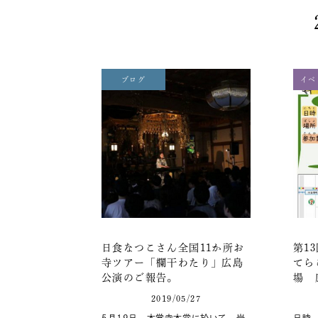
ブログ
イベ
日食なつこさん全国11か所お
第1
寺ツアー「欄干わたり」広島
てら
公演のご報告。
場 
2019/05/27