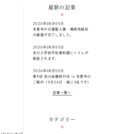
最新の記事
2026年08月05日
本覚寺の日蓮聖人像・導師用経机
の修復が完了しました。
2026年08月03日
本川小学校平和資料館にトイレが
新設されます。
2026年08月02日
第9回 死の体験旅行Ⓡ in 本覚寺の
ご案内（9月26日・残り3名です）
記事一覧へ
カテゴリー