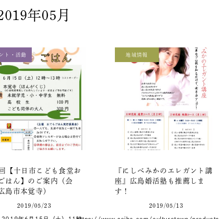
2019年05月
ント・活動
地域情報
3回【十日市こども食堂お
『にしべみかのエレガント講
ごはん】のご案内（会
座』広島婚活塾も推薦しま
広島市本覚寺）
す！
2019/05/23
2019/05/13