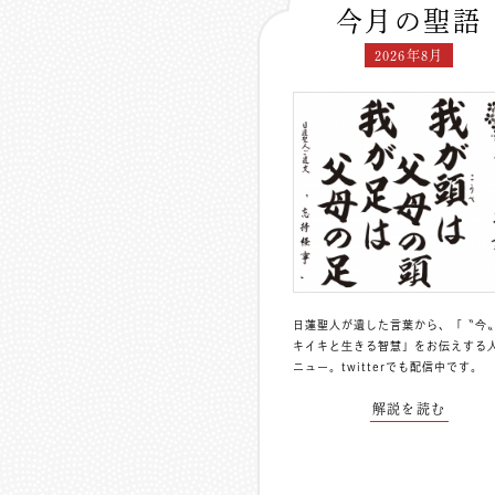
今月の聖語
2026年8月
日蓮聖人が遺した言葉から、「〝今
キイキと生きる智慧」をお伝えする
ニュー。
twitterでも配信中
です。
解説を読む