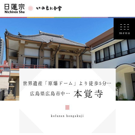
世界遺産「原爆ドーム」より徒歩5分…
本覚寺
広島県広島市中…
kofuzan hongakuji