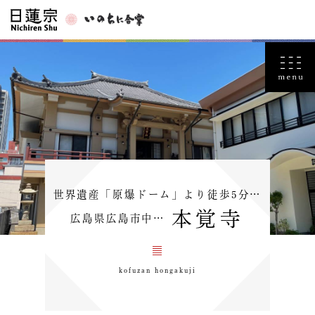
世界遺産「原爆ドーム」より徒歩5分…
本覚寺
広島県広島市中…
kofuzan hongakuji