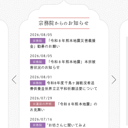
宗務院
お知らせ
からの
2026/08/05
「令和８年熊本地震災害義援
宗務院
金」勧募のお願い
2026/08/05
「令和８年熊本地震」本宗被
宗務院
害状況のお知らせ
2026/08/01
令和8年度千鳥ヶ淵戦没者追
宗務院
善供養並世界立正平和祈願法要について
2026/07/29
「令和８年熊本地震」の
日蓮宗の声明
お見舞い
2026/07/16
”お坊さんに聞いてみよ
宗務院