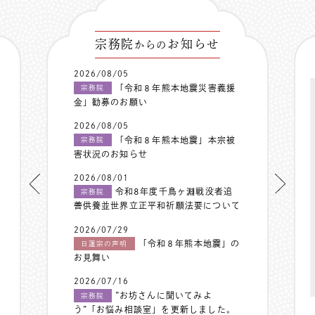
宗務院
お知らせ
からの
2026/08/05
「令和８年熊本地震災害義援
宗務院
金」勧募のお願い
2026/08/05
「令和８年熊本地震」本宗被
宗務院
害状況のお知らせ
2026/08/01
令和8年度千鳥ヶ淵戦没者追
宗務院
善供養並世界立正平和祈願法要について
2026/07/29
「令和８年熊本地震」の
日蓮宗の声明
お見舞い
2026/07/16
”お坊さんに聞いてみよ
宗務院
う”「お悩み相談室」を更新しました。