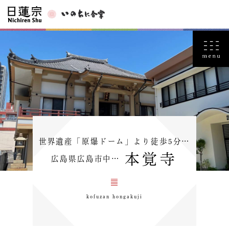
世界遺産「原爆ドーム」より徒歩5分…
本覚寺
広島県広島市中…
kofuzan hongakuji