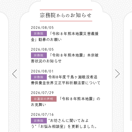
宗務院
お知らせ
からの
2026/08/05
「令和８年熊本地震災害義援
宗務院
金」勧募のお願い
2026/08/05
「令和８年熊本地震」本宗被
宗務院
害状況のお知らせ
2026/08/01
令和8年度千鳥ヶ淵戦没者追
宗務院
善供養並世界立正平和祈願法要について
2026/07/29
「令和８年熊本地震」の
日蓮宗の声明
お見舞い
2026/07/16
”お坊さんに聞いてみよ
宗務院
う”「お悩み相談室」を更新しました。