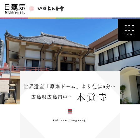
世界遺産「原爆ドーム」より徒歩5分…
本覚寺
広島県広島市中…
kofuzan hongakuji