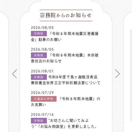
宗務院
お知らせ
からの
2026/08/05
「令和８年熊本地震災害義援
宗務院
金」勧募のお願い
2026/08/05
「令和８年熊本地震」本宗被
宗務院
害状況のお知らせ
2026/08/01
令和8年度千鳥ヶ淵戦没者追
宗務院
善供養並世界立正平和祈願法要について
2026/07/29
「令和８年熊本地震」の
日蓮宗の声明
お見舞い
2026/07/16
”お坊さんに聞いてみよ
宗務院
う”「お悩み相談室」を更新しました。