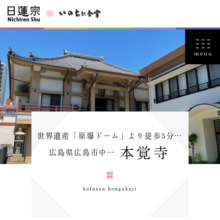
世界遺産「原爆ドーム」より徒歩5分…
本覚寺
広島県広島市中…
kofuzan hongakuji