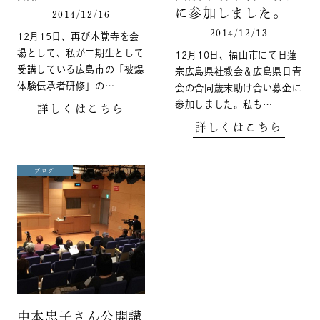
に参加しました。
2014/12/16
2014/12/13
12月15日、再び本覚寺を会
場として、私が二期生として
12月10日、福山市にて日蓮
受講している広島市の「被爆
宗広島県社教会＆広島県日青
体験伝承者研修」の…
会の合同歳末助け合い募金に
参加しました。私も…
詳しくはこちら
詳しくはこちら
ブログ
中本忠子さん公開講