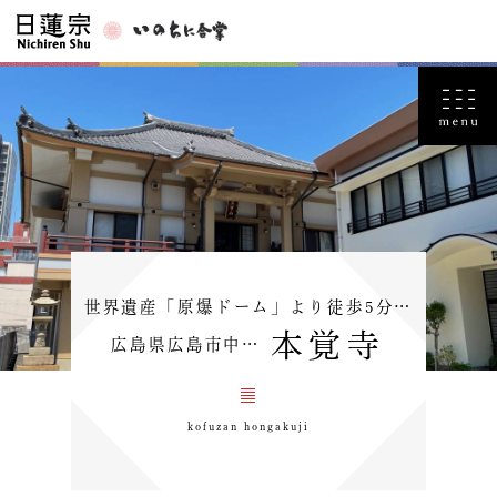
世界遺産「原爆ドーム」より徒歩5分…
本覚寺
広島県広島市中…
kofuzan hongakuji