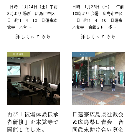
日時 1月24日（土）午前
日時 1月25日（日） 午前
8時より 場所 広島市中区十
10時より 会場 広島市中区
日市町1－4－10 日蓮宗本
十日市町1－4－10 日蓮宗
覚寺 本堂 …
本覚寺 会館２Ｆ 多…
詳しくはこちら
詳しくはこちら
地域情報
ブログ
再び「被爆体験伝承
日蓮宗広島県社教会
者研修」を本覚寺で
＆広島県日青会 合
開催しました。
同歳末助け合い募金