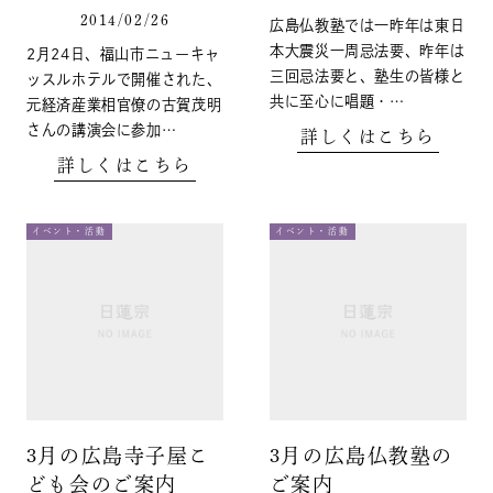
2014/02/26
広島仏教塾では一昨年は東日
本大震災一周忌法要、昨年は
2月24日、福山市ニューキャ
三回忌法要と、塾生の皆様と
ッスルホテルで開催された、
共に至心に唱題・…
元経済産業相官僚の古賀茂明
さんの講演会に参加…
詳しくはこちら
詳しくはこちら
イベント・活動
イベント・活動
3月の広島寺子屋こ
3月の広島仏教塾の
ども会のご案内
ご案内