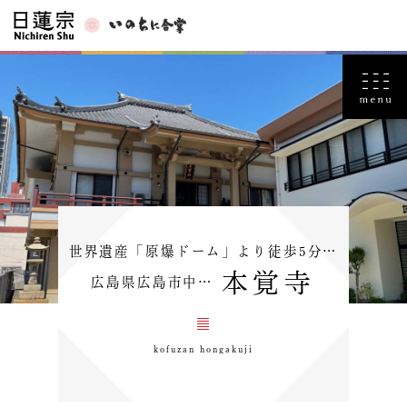
世界遺産「原爆ドーム」より徒歩5分…
本覚寺
広島県広島市中…
kofuzan hongakuji