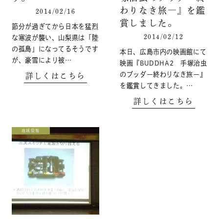
わりなき旅―』を鑑
2014/02/16
賞しました。
節分が過ぎてから日本を猛烈
2014/02/12
な寒波が襲い、山梨県は「陸
の孤島」になってるそうです
本日、広島市内の映画館にて
が、豪雪により被…
映画『BUDDHA2 手塚治虫
のブッダー終わりなき旅ー』
詳しくはこちら
を鑑賞してきました。…
詳しくはこちら
地域情報