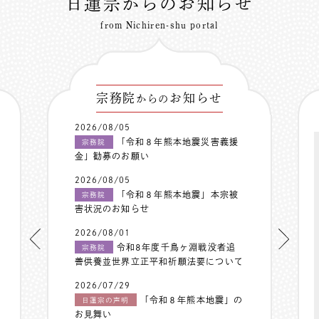
日蓮宗からのお知らせ
from Nichiren-shu portal
宗務院
お知らせ
からの
2026/08/05
「令和８年熊本地震災害義援
宗務院
金」勧募のお願い
2026/08/05
「令和８年熊本地震」本宗被
宗務院
害状況のお知らせ
2026/08/01
令和8年度千鳥ヶ淵戦没者追
宗務院
善供養並世界立正平和祈願法要について
2026/07/29
「令和８年熊本地震」の
日蓮宗の声明
お見舞い