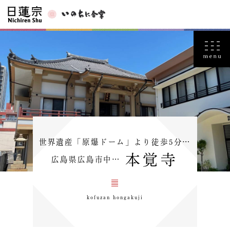
世界遺産「原爆ドーム」より徒歩5分…
本覚寺
広島県広島市中…
kofuzan hongakuji