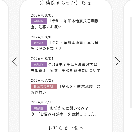
宗務院
お知らせ
からの
2026/08/05
「令和８年熊本地震災害義援
宗務院
金」勧募のお願い
2026/08/05
「令和８年熊本地震」本宗被
宗務院
害状況のお知らせ
2026/08/01
令和8年度千鳥ヶ淵戦没者追
宗務院
善供養並世界立正平和祈願法要について
2026/07/29
「令和８年熊本地震」の
日蓮宗の声明
お見舞い
2026/07/16
”お坊さんに聞いてみよ
宗務院
う”「お悩み相談室」を更新しました。
お知らせ一覧へ