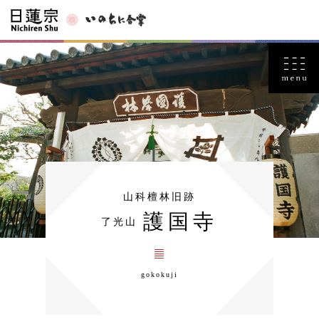
山科檀林旧跡
護国寺
了光山
gokokuji