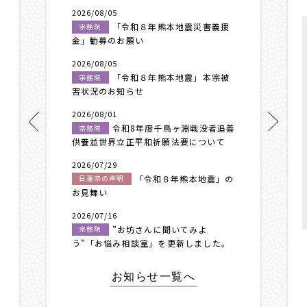
2026/08/05
「令和８年熊本地震災害義援
宗務院
金」勧募のお願い
2026/08/05
「令和８年熊本地震」本宗被
宗務院
害状況のお知らせ
2026/08/01
令和8年度千鳥ヶ淵戦没者追善
宗務院
供養並世界立正平和祈願法要について
2026/07/29
「令和８年熊本地震」の
日蓮宗の声明
お見舞い
2026/07/16
”お坊さんに聞いてみよ
宗務院
う”「お悩み相談室」を更新しました。
お知らせ一覧へ