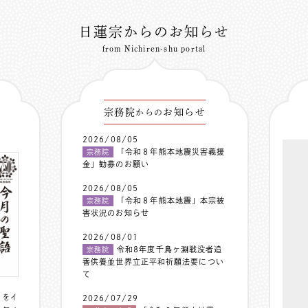
日蓮宗からのお知らせ
from Nichiren-shu portal
宗務院
お知らせ
からの
2026/08/05
「令和８年熊本地震災害義援
宗務院
金」勧募のお願い
2026/08/05
「令和８年熊本地震」本宗被
宗務院
害状況のお知らせ
2026/08/01
令和8年度千鳥ヶ淵戦没者追
宗務院
善供養並世界立正平和祈願法要につい
て
〟をイ
2026/07/29