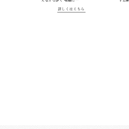
えながら歩く 唱題行…
ず志納
詳しくはこちら