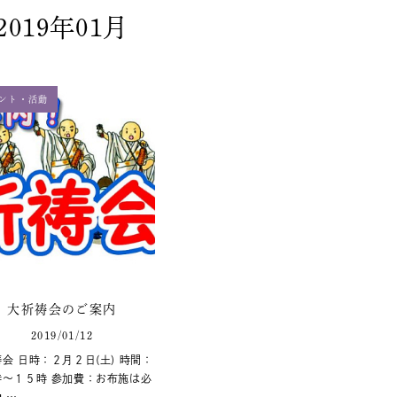
2019年01月
ント・活動
大祈祷会のご案内
2019/01/12
会 日時：２月２日(土) 時間：
時～１５時 参加費：お布施は必