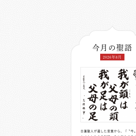
今月の聖語
2026年8月
日蓮聖人が遺した言葉から、「〝今