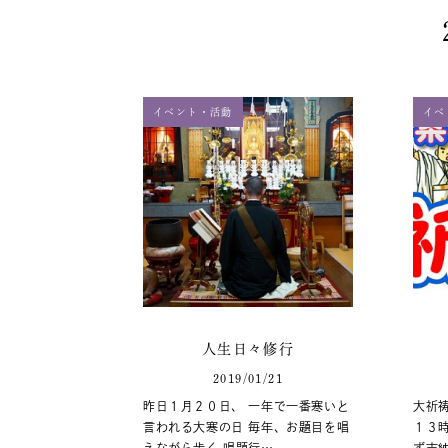
イベント・活動
イベ
人生日々修行
2019/01/21
昨日１月２０日、 一年で一番寒いと
大祈祷
言われる大寒の日 毎年、お題目を唱
１３