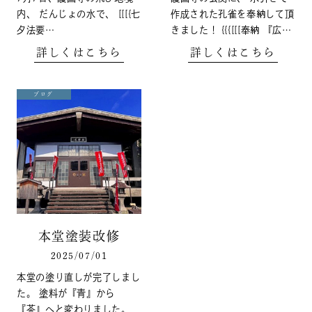
内、 だんじょの水で、 [[[{七
作成された孔雀を奉納して頂
夕法要…
きました！ {{{[[[奉納 『広…
詳しくはこちら
詳しくはこちら
ブログ
本堂塗装改修
2025/07/01
本堂の塗り直しが完了しまし
た。 塗料が『青』から
『茶』へと変わりました。