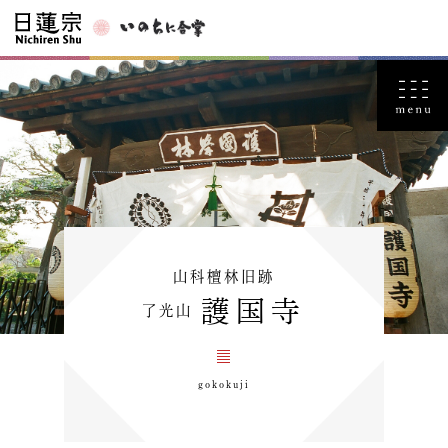
山科檀林旧跡
護国寺
了光山
gokokuji